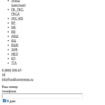
УКВШ
(шахтные)
ПК, ПКС,
ПКСД
УКС 400
ВР
МК
ВВ
АВШ
ВШ
ВШВ
ЗИФ
НВЭ
КП
ТГА
8 (800) 505-67-
18
info@uralkomenergo.ru
Ваш номер
телефона
Я даю