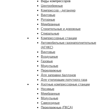
Виды компрессоров
Центробежные
Компрессор - детандер
Винтовые
Роторные
Мембранные
Строительные и дорожные
Спиральные
Компрессорные станции
Автомобильные газонаполнительные
(АГНКС)
Винтовые
Воздушные
Газовые
Модульные
Передвижные
Для заправки баллонов
Для утилизации попутного газа
Азотные компрессорные станции
Носимые
Мембранные
Модульные
Самоходные
Передвижные (ПКСА)