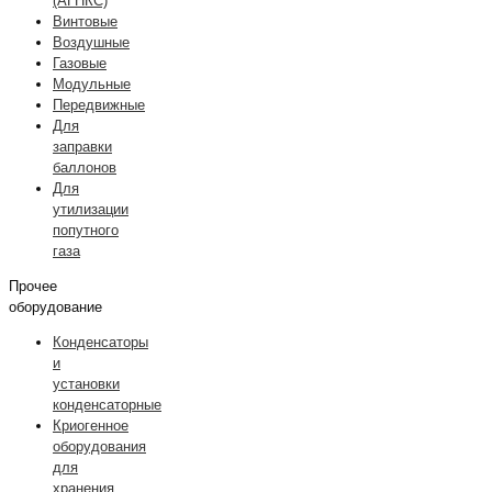
(АГНКС)
Винтовые
Воздушные
Газовые
Модульные
Передвижные
Для
заправки
баллонов
Для
утилизации
попутного
газа
Прочее
оборудование
Конденсаторы
и
установки
конденсаторные
Криогенное
оборудования
для
хранения