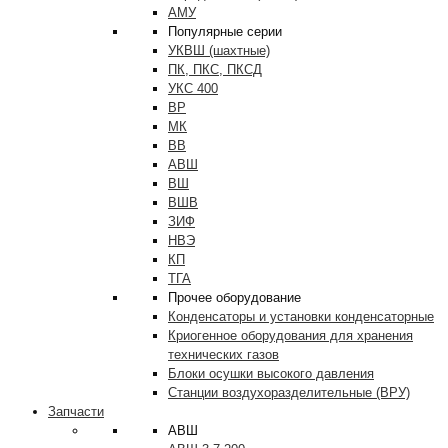
АМУ
Популярные серии
УКВШ (шахтные)
ПК, ПКС, ПКСД
УКС 400
ВР
МК
ВВ
АВШ
ВШ
ВШВ
ЗИФ
НВЭ
КП
ТГА
Прочее оборудование
Конденсаторы и установки конденсаторные
Криогенное оборудования для хранения
технических газов
Блоки осушки высокого давления
Станции воздухоразделительные (ВРУ)
Запчасти
АВШ