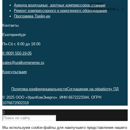
условиях.
Аренда воздушных, азотных компрессоров станций
Компрессорная
[…]
Ремонт компрессорного и криогенного оборудования
Программа Трейд-ин
Контакты
Екатеринбург
Пн-Сб c 9:00 до 18:00
8 (800) 550-19-05
sales@uralkomenergo.ru
Консультация
Политика конфиденциальности
Соглашение на обработку ПД
© 2025 ООО «УралКомЭнерго». ИНН 6672223344, ОГРН
1076672002318
0
Мы используем cookie-файлы для наилучшего представления нашего