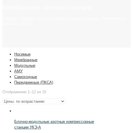
Мембранная азотная станция
Главная
»
Товары
»
Азотные компрессорные станции
»
Мембранная
азотная станция
Носимые
Мембранные
Модульные
АМУ
Самоходные
Передвижные (ПКСА)
Отображение 1–12 из 15
Блочно-модульные азотные компрессорные
станции УКЭ-А