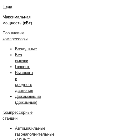
Цена
Максимальная
мощность (кВт)
Поршневые
компрессоры
Воздушные
Без
смазки
Газовые
Высокого
и
среднего
давления
Дожимающие
(дожимные)
Компрессорные
станции
Автомобильные
газонаполнительные