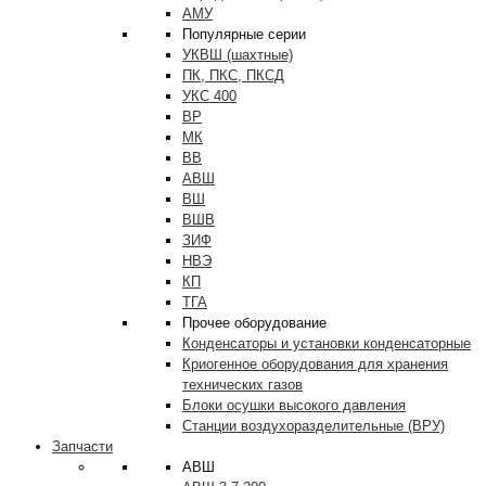
АМУ
Популярные серии
УКВШ (шахтные)
ПК, ПКС, ПКСД
УКС 400
ВР
МК
ВВ
АВШ
ВШ
ВШВ
ЗИФ
НВЭ
КП
ТГА
Прочее оборудование
Конденсаторы и установки конденсаторные
Криогенное оборудования для хранения
технических газов
Блоки осушки высокого давления
Станции воздухоразделительные (ВРУ)
Запчасти
АВШ