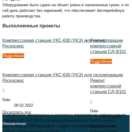
Оборудование было сдано на объект ровно в назначенные сроки, и по
сей день работает без нареканий, что обеспечивает бесперебойную
работу производства.
Выполненные проекты
Компрессорная станция УКС-630 (УКЭ) для госкорпорации
Ремонт
Роскосмос
компрессорной
станции СД-9/101
Подробнее
Подробнее
Компрессорная станция УКС-630 (УКЭ) для госкорпорации
Роскосмос
Ремонт
компрессорной
0
станции СД-9/101
Date
0
08.02.2022
Date
Посмотреть все
Разработана, произведена и отгружена передвижная компрессорная
28.12.2021
станция УКС-630 (УКЭ), производительностью 2,3 м3 в минуту,
Направления
давлением до 630 атмосфер, в адрес госкорпорации Роскосмос.
Передвижная
Станция смонтирована на базе
[…]
компрессорная