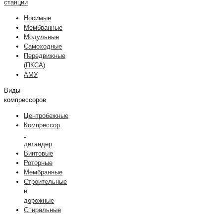
станции
Носимые
Мембранные
Модульные
Самоходные
Передвижные
(ПКСА)
АМУ
Виды
компрессоров
Центробежные
Компрессор
-
детандер
Винтовые
Роторные
Мембранные
Строительные
и
дорожные
Спиральные