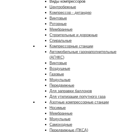
Виды компрессоров
Центробежные
Компрессор - детандер
Винтовые
Роторные
Мембранные
Строительные и дорожные
Спиральные
Компрессорные станции
Автомобильные газонаполнительные
(АГНКС)
Винтовые
Воздушные
Газовые
Модульные
Передвижные
Для заправки баллонов
Для утилизации попутного газа
Азотные компрессорные станции
Носимые
Мембранные
Модульные
Самоходные
Передвижные (ПКСА)