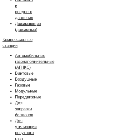
и
среднего
давления
Дожимающие
(дожимные)
Компрессорные
станции
Автомобильные
газонаполнительные
(АГНКС)
Винтовые
Воздушные
Газовые
Модульные
Передвижные
Для
заправки
баллонов
Для
утилизации
попутного
газа