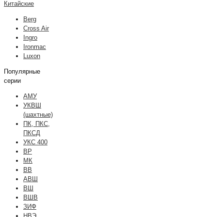
Китайские
Berg
Cross Air
Ingro
Ironmac
Luxon
Популярные
серии
АМУ
УКВШ
(шахтные)
ПК, ПКС,
ПКСД
УКС 400
ВР
МК
ВВ
АВШ
ВШ
ВШВ
ЗИФ
НВЭ