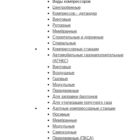
Виды компрессоров
Центробежные
Компрессор - детандер
Винтовые
Роторные
Мембранные
Строительные и дорожные
Спиральные
Компрессорные станции
Автомобильные газонаполнительные
(АГНКС)
Винтовые
Воздушные
Газовые
Модульные
Передвижные
Для заправки баллонов
Для утилизации попутного газа
Азотные компрессорные станции
Носимые
Мембранные
Модульные
Самоходные
Передвижные (ПКСА)