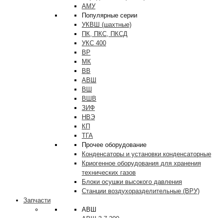
АМУ
Популярные серии
УКВШ (шахтные)
ПК, ПКС, ПКСД
УКС 400
ВР
МК
ВВ
АВШ
ВШ
ВШВ
ЗИФ
НВЭ
КП
ТГА
Прочее оборудование
Конденсаторы и установки конденсаторные
Криогенное оборудования для хранения
технических газов
Блоки осушки высокого давления
Станции воздухоразделительные (ВРУ)
Запчасти
АВШ