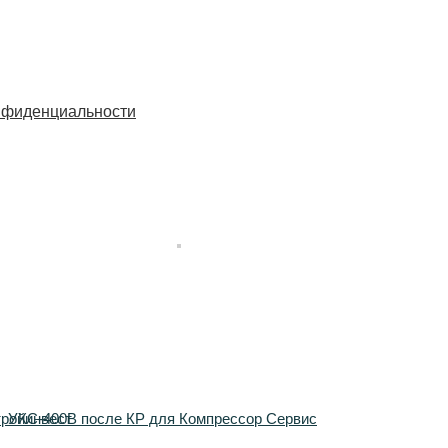
нфиденциальности
тройинвест
УКС-400В после КР для Компрессор Сервис