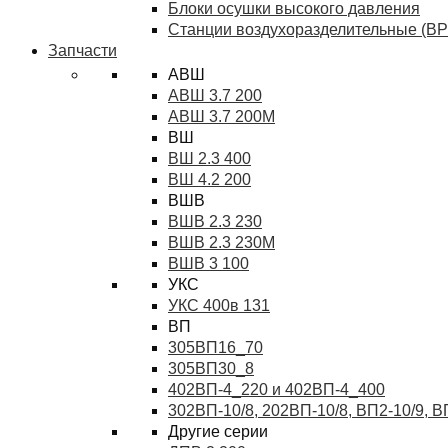
Блоки осушки высокого давления
Станции воздухоразделительные (ВР
Запчасти
АВШ
АВШ 3.7 200
АВШ 3.7 200М
ВШ
ВШ 2.3 400
ВШ 4.2 200
ВШВ
ВШВ 2.3 230
ВШВ 2.3 230М
ВШВ 3 100
УКС
УКС 400в 131
ВП
305ВП16_70
305ВП30_8
402ВП-4_220 и 402ВП-4_400
302ВП-10/8, 202ВП-10/8, ВП2-10/9, 
Другие серии