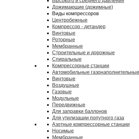
Высокого и среднего давления
Дожимающие (дожимные)
Виды компрессоров
Центробежные
Компрессор - детандер
Винтовые
Роторные
Мембранные
Строительные и дорожные
Спиральные
Компрессорные станции
Автомобильные газонаполнительные
Винтовые
Воздушные
Газовые
Модульные
Передвижные
Для заправки баллонов
Для утилизации попутного газа
Азотные компрессорные станции
Носимые
Мембранные