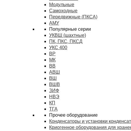
Модульные
Самоходные
Передвижные (ПКСА)
АМУ
Популярные серии
УКВШ (шахтные)
ПК, ПКС, ПКСД
УКС 400
ВР
МК
ВВ
АВШ
ВШ
ВШВ
ЗИФ
НВЭ
КП
ТГА
Прочее оборудование
Конденсаторы и установки конденса
Криогенное оборудования для хранен