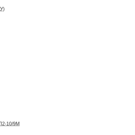
У)
ВП2-10/9М