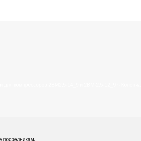
и для компрессоров 2ВМ2,5-14_9 и 2ВМ-2,5-12_9
»
Коленча
е посредникам.