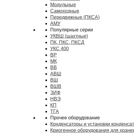
Модульные
Самоходные
Передвижные (ПКСА)
АМУ
Популярные серии
УКВШ (шахтные)
ПК, ПКС, ПКСД
УКС 400
ВР
МК
ВВ
АВШ
ВШ
ВШВ
ЗИФ
НВЭ
КП
ТГА
Прочее оборудование
Конденсаторы и установки конденса
Криогенное оборудования для хранен