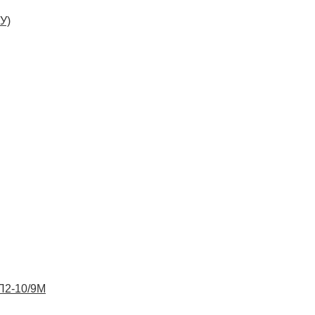
У)
ВП2-10/9М