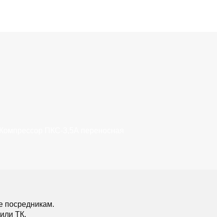
Компрессор ПКС-3,5А переносная
е посредникам.
или ТК.