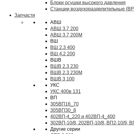
Блоки осушки высокого давления
Станции воздухоразделительные (ВР
Запчасти
АВШ
АВШ 3.7 200
АВШ 3.7 200М
ВШ
ВШ 2.3 400
ВШ 4.2 200
ВШВ
ВШВ 2.3 230
ВШВ 2.3 230М
ВШВ 3 100
УКС
УКС 400в 131
ВП
305ВП16_70
305ВП30_8
402ВП-4_220 и 402ВП-4_400
302ВП-10/8, 202ВП-10/8, ВП2-10/9, 
Другие серии