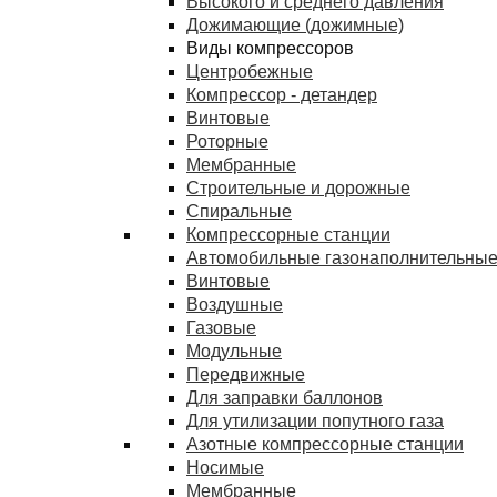
Высокого и среднего давления
Дожимающие (дожимные)
Виды компрессоров
Центробежные
Компрессор - детандер
Винтовые
Роторные
Мембранные
Строительные и дорожные
Спиральные
Компрессорные станции
Автомобильные газонаполнительные
Винтовые
Воздушные
Газовые
Модульные
Передвижные
Для заправки баллонов
Для утилизации попутного газа
Азотные компрессорные станции
Носимые
Мембранные