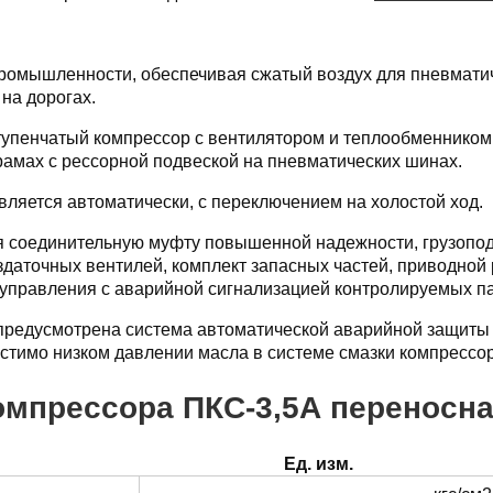
омышленности, обеспечивая сжатый воздух для пневматич
на дорогах.
упенчатый компрессор с вентилятором и теплообменником,
амах с рессорной подвеской на пневматических шинах.
ляется автоматически, с переключением на холостой ход.
бя соединительную муфту повышенной надежности, грузопо
даточных вентилей, комплект запасных частей, приводной
 управления с аварийной сигнализацией контролируемых п
 предусмотрена система автоматической аварийной защиты 
тимо низком давлении масла в системе смазки компрессора
омпрессора ПКС-3,5А переносн
Ед. изм.