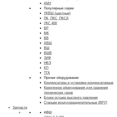
АМУ
Популярные серии
УКВШ (шахтные)
ПК, ПКС, ПКСД
УКС 400
ВР
МК
ВВ
АВШ
ВШ
ВШВ
ЗИФ
НВЭ
КП
ТГА
Прочее оборудование
Конденсаторы и установки конденсаторные
Криогенное оборудования для хранения
технических газов
Блоки осушки высокого давления
Станции воздухоразделительные (ВРУ)
Запчасти
АВШ