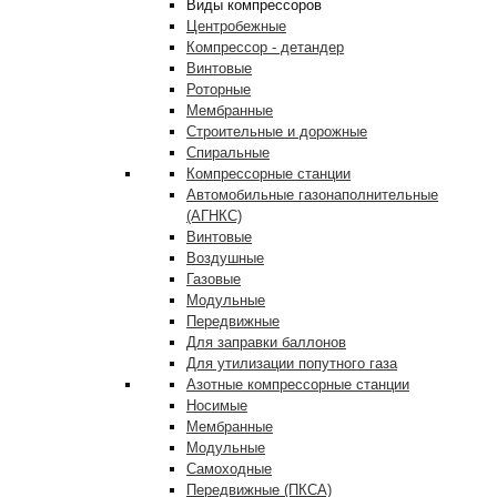
Виды компрессоров
Центробежные
Компрессор - детандер
Винтовые
Роторные
Мембранные
Строительные и дорожные
Спиральные
Компрессорные станции
Автомобильные газонаполнительные
(АГНКС)
Винтовые
Воздушные
Газовые
Модульные
Передвижные
Для заправки баллонов
Для утилизации попутного газа
Азотные компрессорные станции
Носимые
Мембранные
Модульные
Самоходные
Передвижные (ПКСА)