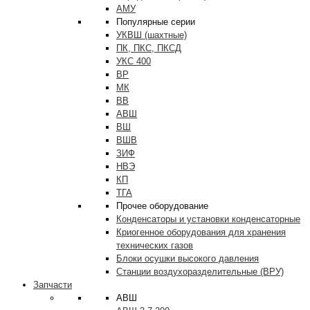
АМУ
Популярные серии
УКВШ (шахтные)
ПК, ПКС, ПКСД
УКС 400
ВР
МК
ВВ
АВШ
ВШ
ВШВ
ЗИФ
НВЭ
КП
ТГА
Прочее оборудование
Конденсаторы и установки конденсаторные
Криогенное оборудования для хранения
технических газов
Блоки осушки высокого давления
Станции воздухоразделительные (ВРУ)
Запчасти
АВШ