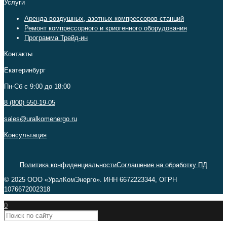
Услуги
Аренда воздушных, азотных компрессоров станций
Ремонт компрессорного и криогенного оборудования
Программа Трейд-ин
Контакты
Екатеринбург
Пн-Сб c 9:00 до 18:00
8 (800) 550-19-05
sales@uralkomenergo.ru
Консультация
Политика конфиденциальности
Соглашение на обработку ПД
© 2025 ООО «УралКомЭнерго». ИНН 6672223344, ОГРН
1076672002318
0