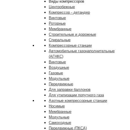
Виды компрессоров
Центробежные
Компрессор - детандер
Винтовые
Роторные
Мембранные
Строительные и дорожные
Спиральные
Компрессорные станции
Автомобильные газонаполнительные
(АГНКС)
Винтовые
Воздушные
Газовые
Модульные
Передвижные
Для заправки баллонов
Для утилизации попутного газа
Азотные компрессорные станции
Носимые
Мембранные
Модульные
Самоходные
Передвижные (ПКСА)