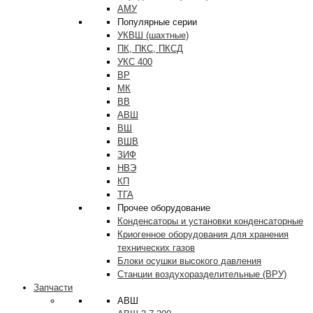
АМУ
Популярные серии
УКВШ (шахтные)
ПК, ПКС, ПКСД
УКС 400
ВР
МК
ВВ
АВШ
ВШ
ВШВ
ЗИФ
НВЭ
КП
ТГА
Прочее оборудование
Конденсаторы и установки конденсаторные
Криогенное оборудования для хранения
технических газов
Блоки осушки высокого давления
Станции воздухоразделительные (ВРУ)
Запчасти
АВШ