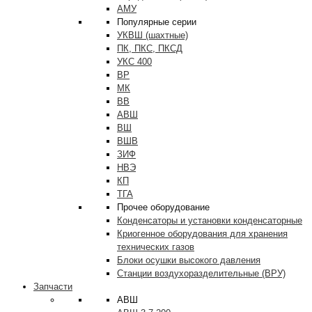
АМУ
Популярные серии
УКВШ (шахтные)
ПК, ПКС, ПКСД
УКС 400
ВР
МК
ВВ
АВШ
ВШ
ВШВ
ЗИФ
НВЭ
КП
ТГА
Прочее оборудование
Конденсаторы и установки конденсаторные
Криогенное оборудования для хранения
технических газов
Блоки осушки высокого давления
Станции воздухоразделительные (ВРУ)
Запчасти
АВШ