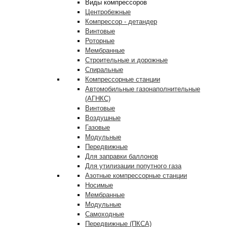
Виды компрессоров
Центробежные
Компрессор - детандер
Винтовые
Роторные
Мембранные
Строительные и дорожные
Спиральные
Компрессорные станции
Автомобильные газонаполнительные
(АГНКС)
Винтовые
Воздушные
Газовые
Модульные
Передвижные
Для заправки баллонов
Для утилизации попутного газа
Азотные компрессорные станции
Носимые
Мембранные
Модульные
Самоходные
Передвижные (ПКСА)