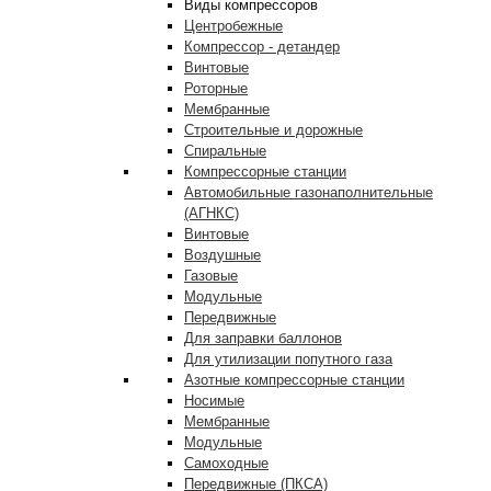
Виды компрессоров
Центробежные
Компрессор - детандер
Винтовые
Роторные
Мембранные
Строительные и дорожные
Спиральные
Компрессорные станции
Автомобильные газонаполнительные
(АГНКС)
Винтовые
Воздушные
Газовые
Модульные
Передвижные
Для заправки баллонов
Для утилизации попутного газа
Азотные компрессорные станции
Носимые
Мембранные
Модульные
Самоходные
Передвижные (ПКСА)