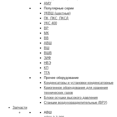
АМУ
Популярные серии
УКВШ (шахтные)
ПК, ПКС, ПКСД
УКС 400
ВР
МК
ВВ
АВШ
ВШ
ВШВ
ЗИФ
НВЭ
КП
ТГА
Прочее оборудование
Конденсаторы и установки конденсаторные
Криогенное оборудования для хранения
технических газов
Блоки осушки высокого давления
Станции воздухоразделительные (ВРУ)
Запчасти
АВШ